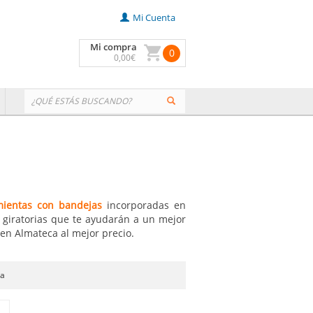
Mi Cuenta
Mi compra
0
0
,00
€
mientas con bandejas
incorporadas en
y giratorias que te ayudarán a un mejor
en Almateca al mejor precio.
na