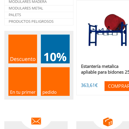
MODULARES MADERA
MODULARES METAL
PALETS
PRODUCTOS PELIGROSOS
Estantería metalica
apliable para bidones 25
363
,61
€
COMPRA