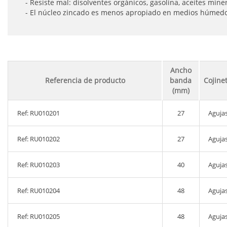
- Resiste mal: disolventes orgánicos, gasolina, aceites min
- El núcleo zincado es menos apropiado en medios húmedos
Ancho
Referencia de producto
banda
Cojine
(mm)
Ref: RU010201
27
Aguja
Ref: RU010202
27
Aguja
Ref: RU010203
40
Aguja
Ref: RU010204
48
Aguja
Ref: RU010205
48
Aguja