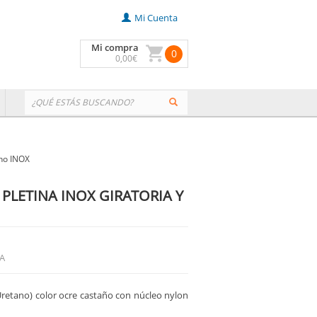
Mi Cuenta
Mi compra
0
0
,00
€
eno INOX
PLETINA INOX GIRATORIA Y
VA
retano) color ocre castaño con núcleo nylon