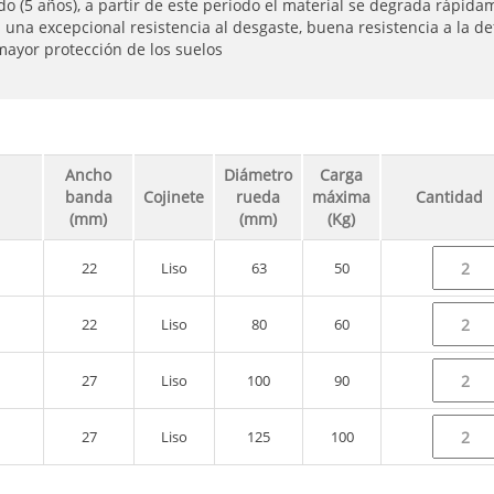
do (5 años), a partir de este periodo el material se degrada rápid
n una excepcional resistencia al desgaste, buena resistencia a la d
mayor protección de los suelos
Ancho
Diámetro
Carga
banda
Cojinete
rueda
máxima
Cantidad
(mm)
(mm)
(Kg)
22
Liso
63
50
22
Liso
80
60
27
Liso
100
90
27
Liso
125
100