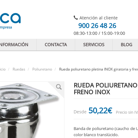
Atención al cliente
900 26 48 26
08:30-13:00 / 15:00-19:00
INFORMACIÓN
CONTACTA
SERVICIOS
BLOG
icio
Ruedas
Poliuretano
Rueda poliuretano pletina INOX giratoria y fr
RUEDA POLIURETANO 
FRENO INOX
50
,22
€
Desde
Precio sin I
Banda de poliuretano (caucho de U
color blanco translúcido.