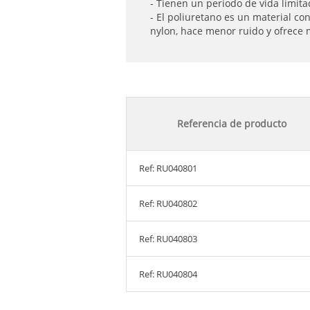
- Tienen un periodo de vida limita
- El poliuretano es un material co
nylon, hace menor ruido y ofrece 
Referencia de producto
Ref: RU040801
Ref: RU040802
Ref: RU040803
Ref: RU040804