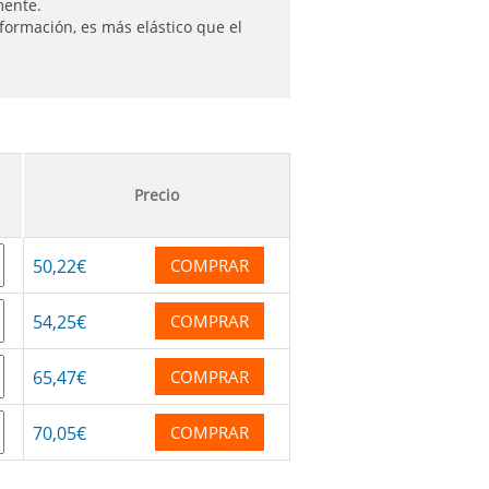
amente.
eformación, es más elástico que el
Precio
50
,22
€
COMPRAR
54
,25
€
COMPRAR
65
,47
€
COMPRAR
70
,05
€
COMPRAR