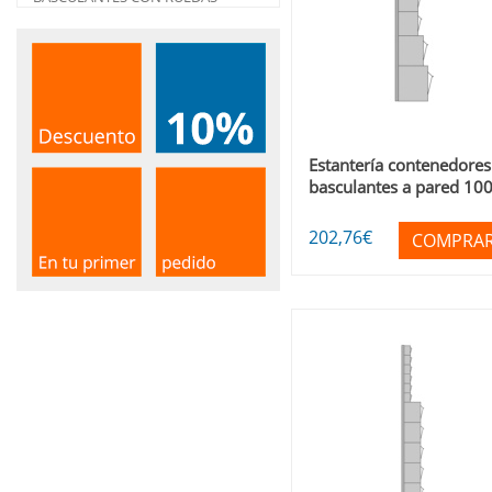
Estantería contenedores
basculantes a pared 10
A
202
,76
€
COMPRA