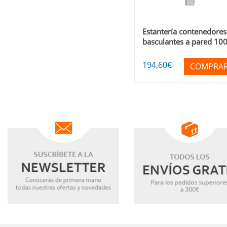
Estantería contenedores
basculantes a pared 10
B
194
,60
€
COMPRA