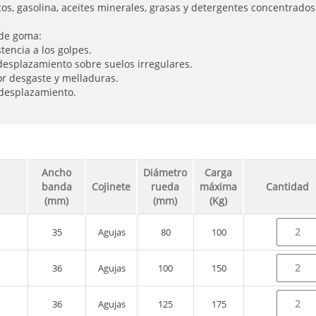
cos, gasolina, aceites minerales, grasas y detergentes concentrado
 de goma:
tencia a los golpes.
 desplazamiento sobre suelos irregulares.
or desgaste y melladuras.
 desplazamiento.
Ancho
Diámetro
Carga
banda
Cojinete
rueda
máxima
Cantidad
(mm)
(mm)
(Kg)
35
Agujas
80
100
36
Agujas
100
150
36
Agujas
125
175