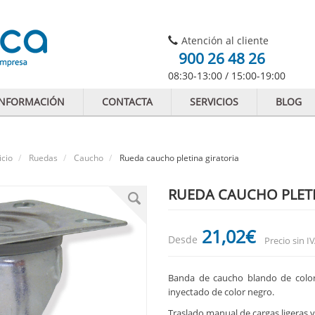
Atención al cliente
900 26 48 26
08:30-13:00 / 15:00-19:00
INFORMACIÓN
CONTACTA
SERVICIOS
BLOG
icio
Ruedas
Caucho
Rueda caucho pletina giratoria
RUEDA CAUCHO PLETI
21
,02
€
Desde
Precio sin I
Banda de caucho blando de color
inyectado de color negro.
Traslado manual de cargas ligeras 