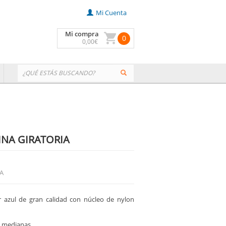
Mi Cuenta
Mi compra
0
0
,00
€
NA GIRATORIA
VA
 azul de gran calidad con núcleo de nylon
y medianas.