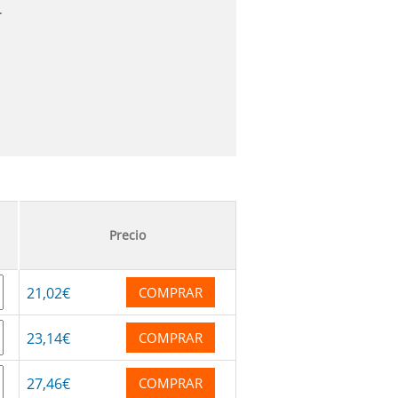
s.
Precio
21
,02
€
COMPRAR
23
,14
€
COMPRAR
27
,46
€
COMPRAR