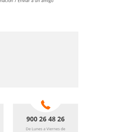
rmación
/
Enviar a un amigo