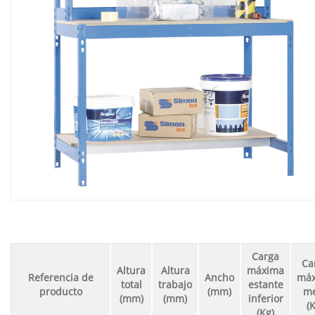
Carga
Ca
Altura
Altura
máxima
Referencia de
Ancho
má
total
trabajo
estante
producto
(mm)
m
(mm)
(mm)
inferior
(
(Kg)