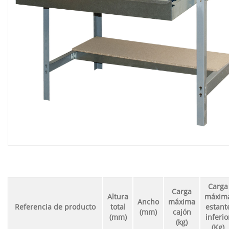
Carga
Carga
Altura
máxim
Ancho
máxima
Referencia de producto
total
estant
(mm)
cajón
(mm)
inferio
(kg)
(Kg)