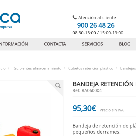
Atención al cliente
900 26 48 26
08:30-13:00 / 15:00-19:00
INFORMACIÓN
CONTACTA
SERVICIOS
BLOG
icio
Recipientes almacenamiento
Cubetos retención plástico
Bandejas
BANDEJA RETENCIÓN P
Ref: RA060004
95
,30
€
Precio sin IVA
Bandeja de retención de plá
pequeños derrames.