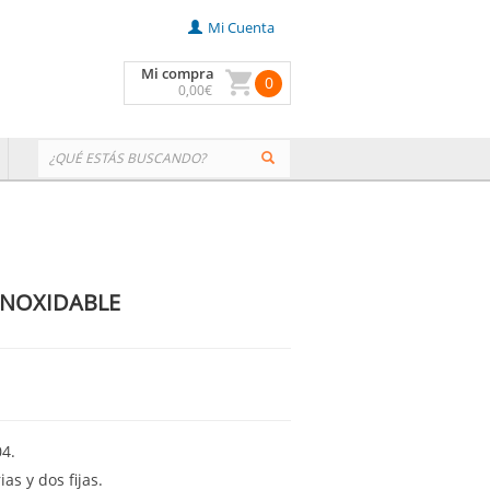
Mi Cuenta
Mi compra
0
0
,00
€
INOXIDABLE
04.
as y dos fijas.