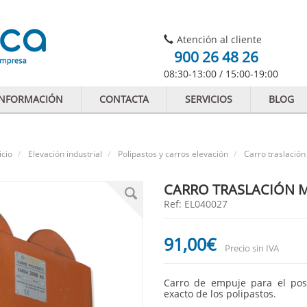
Atención al cliente
900 26 48 26
08:30-13:00 / 15:00-19:00
INFORMACIÓN
CONTACTA
SERVICIOS
BLOG
icio
Elevación industrial
Polipastos y carros elevación
Carro traslació
CARRO TRASLACIÓN M
Ref: EL040027
91
,00
€
Precio sin IVA
Carro de empuje para el posi
exacto de los polipastos.