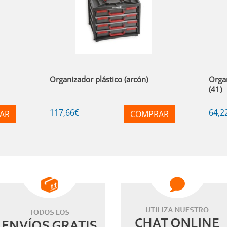
Organizador plástico (arcón)
Orga
(41)
117
,66
€
64
,2
AR
COMPRAR