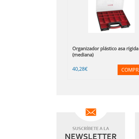
Organizador plástico asa rígida
(mediana)
40
,28
€
COMPR