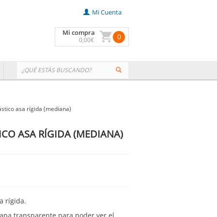
Mi Cuenta
Mi compra
0
0
,00
€
stico asa rígida (mediana)
CO ASA RÍGIDA (MEDIANA)
a rígida.
tapa transparente para poder ver el