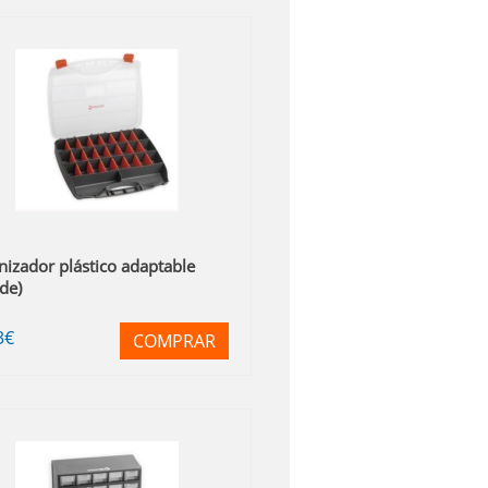
izador plástico adaptable
de)
3
€
COMPRAR