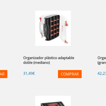
Organizador plástico adaptable
Organ
doble (mediano)
(gran
31
,49
€
42
,2
AR
COMPRAR