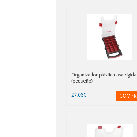
Organizador plástico asa rígida
(pequeño)
27
,08
€
COMPR