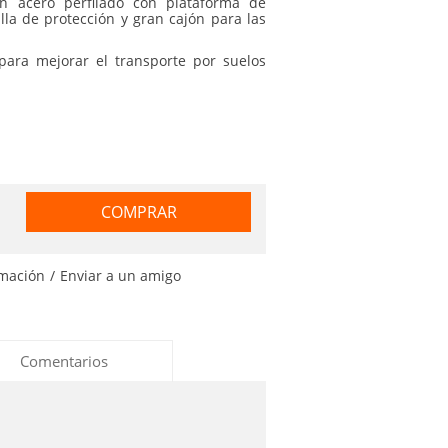
en acero perfilado con plataforma de
illa de protección y gran cajón para las
ara mejorar el transporte por suelos
COMPRAR
rmación
/
Enviar a un amigo
Comentarios