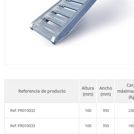
Car
Altura
Ancho
Referencia de producto
máxima/
(mm)
(mm)
(K
Ref: PR010032
100
350
23
Ref: PR010033
100
350
18