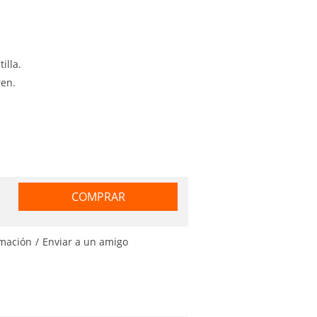
illa.
ren.
COMPRAR
rmación
/
Enviar a un amigo