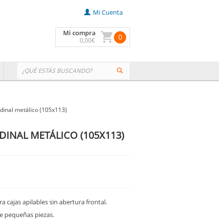
Mi Cuenta
Mi compra
0
0
,00
€
dinal metálico (105x113)
INAL METÁLICO (105X113)
 cajas apilables sin abertura frontal.
de pequeñas piezas.