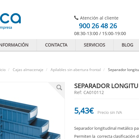
Atención al cliente
900 26 48 26
08:30-13:00 / 15:00-19:00
INFORMACIÓN
CONTACTA
SERVICIOS
BLOG
icio
Cajas almacenaje
Apilables sin abertura frontal
Separador longitu
SEPARADOR LONGITUD
Ref: CA010112
5
,43
€
Precio sin IVA
Separador longitudinal metálico para
Permiten la correcta clasificación 