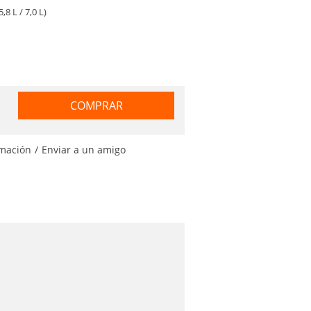
,8 L / 7,0 L)
COMPRAR
rmación
/
Enviar a un amigo